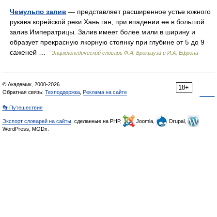
Чемульпо залив
— представляет расширенное устье южного
рукава корейской реки Хань ган, при впадении ее в большой
залив Императрицы. Залив имеет более мили в ширину и
образует прекрасную якорную стоянку при глубине от 5 до 9
саженей …
Энциклопедический словарь Ф.А. Брокгауза и И.А. Ефрона
© Академик, 2000-2026
18+
Обратная связь:
Техподдержка
,
Реклама на сайте
👣 Путешествия
Экспорт словарей на сайты
, сделанные на PHP,
Joomla,
Drupal,
WordPress, MODx.