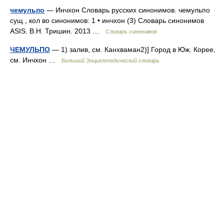
чемульпо
— Инчхон Словарь русских синонимов. чемульпо
сущ., кол во синонимов: 1 • инчхон (3) Словарь синонимов
ASIS. В.Н. Тришин. 2013 …
Словарь синонимов
ЧЕМУЛЬПО
— 1) залив, см. Канхваман2)] Город в Юж. Корее,
см. Инчхон …
Большой Энциклопедический словарь