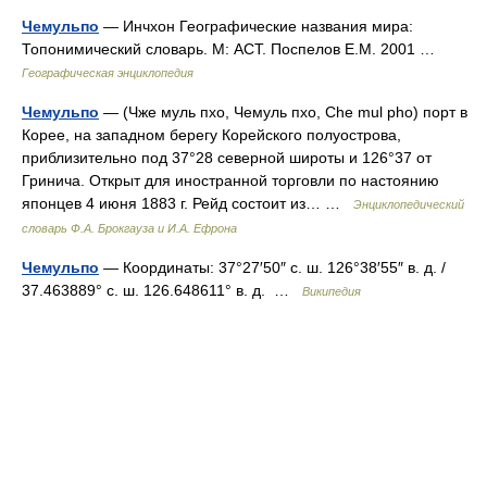
Чемульпо
— Инчхон Географические названия мира:
Топонимический словарь. М: АСТ. Поспелов Е.М. 2001 …
Географическая энциклопедия
Чемульпо
— (Чже муль пхо, Чемуль пхо, Che mul pho) порт в
Корее, на западном берегу Корейского полуострова,
приблизительно под 37°28 северной широты и 126°37 от
Гринича. Открыт для иностранной торговли по настоянию
японцев 4 июня 1883 г. Рейд состоит из… …
Энциклопедический
словарь Ф.А. Брокгауза и И.А. Ефрона
Чемульпо
— Координаты: 37°27′50″ с. ш. 126°38′55″ в. д. /
37.463889° с. ш. 126.648611° в. д. …
Википедия