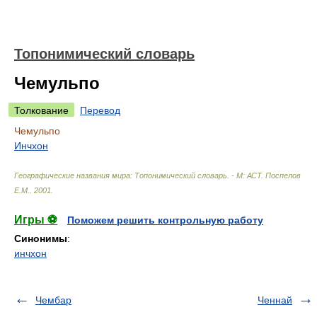
Топонимический словарь
Чемульпо
Толкование
Перевод
Чемульпо
Инчхон
Географические названия мира: Топонимический словарь. - М: АСТ
.
Поспелов
Е.М.
.
2001
.
Игры ⚽
Поможем решить контрольную работу
Синонимы
:
инчхон
Чембар
Ченнай