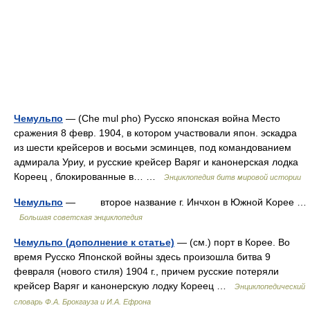
Чемульпо
— (Che mul pho) Русско японская война Место
сражения 8 февр. 1904, в котором участвовали япон. эскадра
из шести крейсеров и восьми эсминцев, под командованием
адмирала Уриу, и русские крейсер Варяг и канонерская лодка
Кореец , блокированные в… …
Энциклопедия битв мировой истории
Чемульпо
— второе название г. Инчхон в Южной Kopee …
Большая советская энциклопедия
Чемульпо (дополнение к статье)
— (см.) порт в Корее. Во
время Русско Японской войны здесь произошла битва 9
февраля (нового стиля) 1904 г., причем русские потеряли
крейсер Варяг и канонерскую лодку Кореец …
Энциклопедический
словарь Ф.А. Брокгауза и И.А. Ефрона